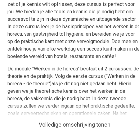
zet of je kennis wilt opfrissen, deze cursus is perfect voor
jou. We bieden je alle tools en kennis die je nodig hebt om
succesvol te zijn in deze dynamische en uitdagende sector.
In deze cursus leer je de basisprincipes van het werken in d
horeca, van gastvrijheid tot hygiëne, en bereiden we je voor
op de praktische kant met onze vervolgmodule. Doe mee en
ontdek hoe je van elke werkdag een succes kunt maken in d
boeiende wereld van hotels, restaurants en cafés!
De module "Werken in de horeca" bestaat uit 2 cursussen: de
theorie en de praktijk. Volg de eerste cursus ("Werken in de
horeca - de theorie")als je dit nog niet gedaan hebt. Hierin
geven we je theoretische kennis over het werken in de
horeca, de vakkennis die je nodig hebt. In deze tweede
cursus zullen we verder ingaan op het praktische gedeelte,
zoals serveertechnieken en operationele zaken. Na het
afronden van deze cursussen heb je alle kennis om een pro
Volledige omschrijving tonen
te worden in de horeca!