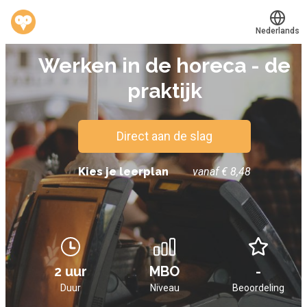
Nederlands
E-LEARNING
Werken in de horeca - de
Translate
®
Werkvinders
praktijk
Bedrijven
Vacatures
Direct aan de slag
Mijn leerplek
Kies je leerplan
vanaf € 8,48
Voucher verzilveren
Account en hulp
2 uur
MBO
-
Meer
Duur
Niveau
Beoordeling