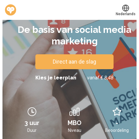
Nederlands
E-LEARNING
De basis van social media
Translate
®
Werkvinders
marketing
Bedrijven
Vacatures
Direct aan de slag
Mijn leerplek
Kies je leerplan
vanaf € 8,48
Voucher verzilveren
Account en hulp
3 uur
MBO
-
Meer
Duur
Niveau
Beoordeling