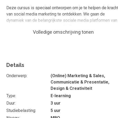
Deze cursus is speciaal ontworpen om je te helpen de krach
van social media marketing te ontdekken. We gaan de
dynamiek van de belangrijkste sociale media platformen van
vandaag onder de loep nemen: TikTok, Instagram en
Volledige omschrijving tonen
Facebook. Elk van deze platformen heeft unieke
eigenschappen en functionaliteiten die, wanneer ze correct
worden gebruikt, je kunnen helpen om je marketingdoelen te
bereiken!
Doel van de cursus
Details
"De basis van social media marketing" leert je de basiskenni
Onderwerp
(Online) Marketing & Sales,
en benodigheden om zelf te starten met Social Media
Communicatie & Presentatie,
Marketing. In deze cursus ga je leren wat Social Media
Design & Creativiteit
Marketing is, welke platformen je kunt inzetten en hoe je zel
Type
E-learning
praktisch aan de slag gaat met o.a. Instagram, Facebook en
Duur
3 uur
TikTok.
Studiebelasting
5 uur
Deze cursus maakt deel uit van een reeks praktische
Niveau
MBO