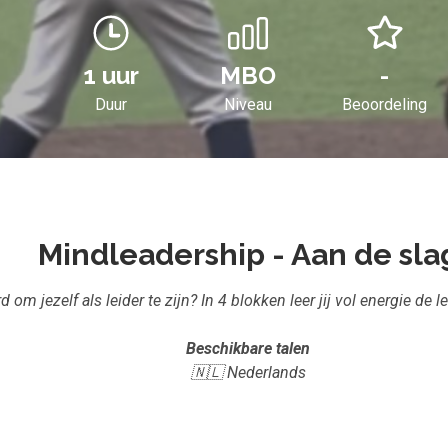
1 uur
MBO
-
Duur
Niveau
Beoordeling
Mindleadership - Aan de sla
m jezelf als leider te zijn? In 4 blokken leer jij vol energie de lei
Beschikbare talen
🇳🇱 Nederlands