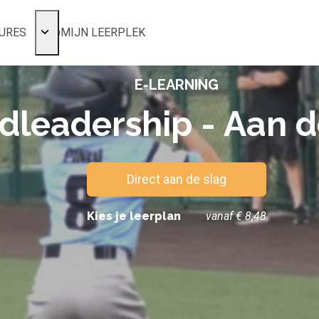
URES
MIJN LEERPLEK
Voor mij
E-LEARNING
Alle onderwerpen
Populair
dleadership - Aan d
Favoriet
Gestart
Afgerond
Direct aan de slag
Certificaten
Kies je leerplan
vanaf € 8,48