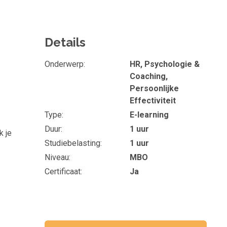
Details
Onderwerp
HR, Psychologie &
Coaching,
Persoonlijke
Effectiviteit
Type
E-learning
Duur
1 uur
k je
Studiebelasting
1 uur
Niveau
MBO
Certificaat
Ja