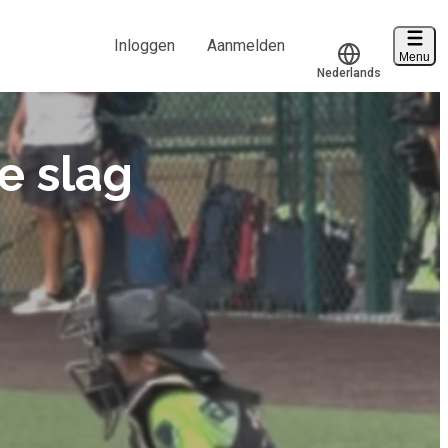
Inloggen
Aanmelden
Menu
Nederlands
Voucher verzilveren
Translate
Account en hulp
e slag
Start met leren
klantenservice@hobp.nl
Inloggen
Meer