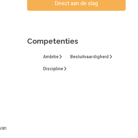
Direct aan de slag
Bewaar voor later
Competenties
Ambitie
Besluitvaardigheid
Discipline
van