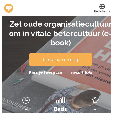
Nederlands
E-BOOK
Zet oude organisatiecultuur
Translate
®
Werkvinders
om in vitale betercultuur (e-
Bedrijven
book)
Vacatures
Mijn leerplek
Direct aan de slag
Kies je leerplan
vanaf € 8,48
Voucher verzilveren
Account en hulp
Meer
-
Basis
-