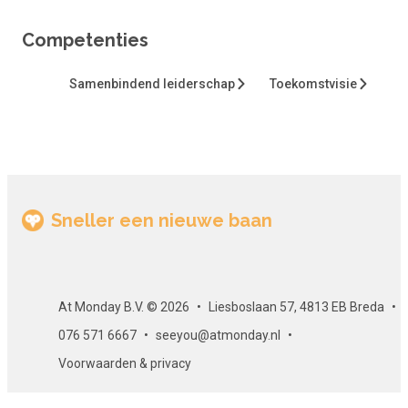
Competenties
Samenbindend leiderschap
Toekomstvisie
Sneller een nieuwe baan
At Monday B.V. © 2026
Liesboslaan 57, 4813 EB Breda
076 571 6667
seeyou@atmonday.nl
Voorwaarden & privacy