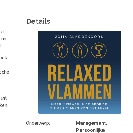
Details
rd
Omslagfoto
punt.
.
boek
ische
Want
ken.
Onderwerp
Management,
Persoonlijke