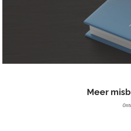
Meer misba
Ontd