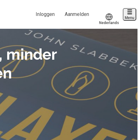
Inloggen
Aanmelden
Menu
Nederlands
Voucher verzilveren
Translate
Account en hulp
f, minder
Start met leren
en
klantenservice@hobp.nl
Inloggen
Meer