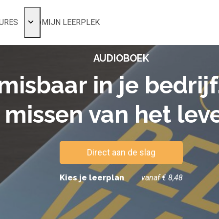
URES
MIJN LEERPLEK
Voor mij
AUDIOBOEK
Alle onderwerpen
Populair
misbaar in je bedrij
Favoriet
missen van het lev
Gestart
Afgerond
Certificaten
Direct aan de slag
Kies je leerplan
vanaf € 8,48