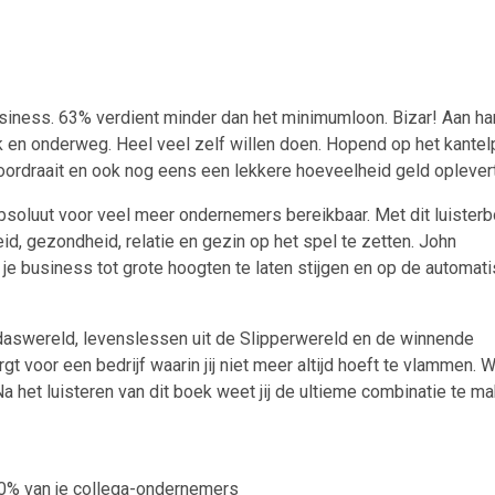
usiness. 63% verdient minder dan het minimumloon. Bizar! Aan ha
druk en onderweg. Heel veel zelf willen doen. Hopend op het kantel
ordraait en ook nog eens een lekkere hoeveelheid geld oplevert
absoluut voor veel meer ondernemers bereikbaar. Met dit luister
eid, gezondheid, relatie en gezin op het spel te zetten. John
 je business tot grote hoogten te laten stijgen en op de automat
pdaswereld, levenslessen uit de Slipperwereld en de winnende
gt voor een bedrijf waarin jij niet meer altijd hoeft te vlammen. 
a het luisteren van dit boek weet jij de ultieme combinatie te ma
t 90% van je collega-ondernemers