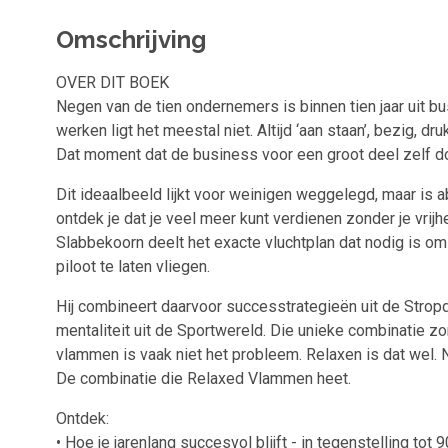
Omschrijving
OVER DIT BOEK
Negen van de tien ondernemers is binnen tien jaar uit b
werken ligt het meestal niet. Altijd ‘aan staan’, bezig, 
Dat moment dat de business voor een groot deel zelf do
Dit ideaalbeeld lijkt voor weinigen weggelegd, maar is 
ontdek je dat je veel meer kunt verdienen zonder je vrijh
Slabbekoorn deelt het exacte vluchtplan dat nodig is om
piloot te laten vliegen.
Hij combineert daarvoor successtrategieën uit de Stro
mentaliteit uit de Sportwereld. Die unieke combinatie zor
vlammen is vaak niet het probleem. Relaxen is dat wel. N
De combinatie die Relaxed Vlammen heet.
Ontdek:
• Hoe je jarenlang succesvol blijft - in tegenstelling to