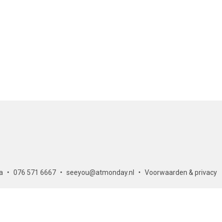
a
076 571 6667
seeyou@atmonday.nl
Voorwaarden & privacy