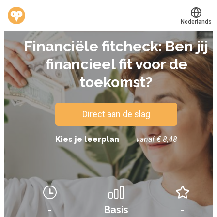
Nederlands
TEST
Financiële fitcheck: Ben jij
Translate
®
Werkvinders
financieel fit voor de
Bedrijven
toekomst?
Vacatures
Mijn leerplek
Direct aan de slag
Kies je leerplan
vanaf € 8,48
Voucher verzilveren
Account en hulp
Meer
-
Basis
-