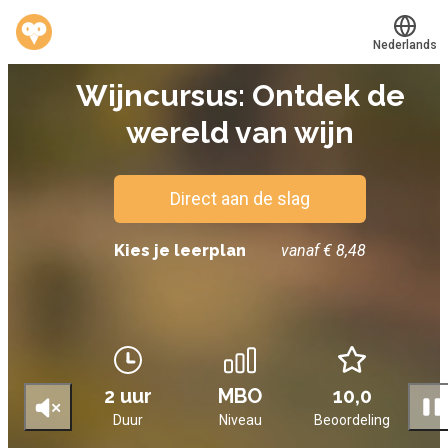
Nederlands
E-LEARNING
Wijncursus: Ontdek de
Translate
®
Werkvinders
wereld van wijn
Bedrijven
Vacatures
Direct aan de slag
Mijn leerplek
Kies je leerplan
vanaf € 8,48
Voucher verzilveren
Account en hulp
2 uur
MBO
10,0
Meer
Duur
Niveau
Beoordeling