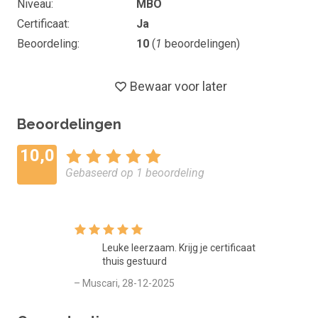
Niveau
MBO
toe te passen.
Certificaat
Ja
Doelgroep en vooropleiding
Beoordeling
10
(
1
beoordelingen)
Deze cursus is geschikt voor iedereen die meer wil weten
Bewaar voor later
over wijn, of wijnliefhebbers die hun kennis willen vergroten
en meer zelfvertrouwen willen krijgen in het selecteren en
genieten van wijn. Er is geen vooropleiding voor nodig.
Beoordelingen
Vaardigheden
10,0
Gebaseerd op 1 beoordeling
Door het volgen van deze cursus werk je aan de volgende
vaardigheden: Aandacht voor detail, analytisch denken,
proefvaardigheden en creativiteit.
Lesmaterialen
Leuke leerzaam. Krijg je certificaat
thuis gestuurd
De cursus ‘De wereld van wijn’ bestaat uit waardevolle
– Muscari, 28-12-2025
informatie, handige tips, interessante weetjes, toetsvragen 
opdrachten.