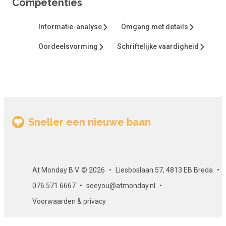
Competenties
Opbouw van de cursus
Informatie-analyse
Omgang met details
Deze cursus is opgebouwd uit diverse e-learning
leerobjecten. Tijdens de cursus zul je je kennis kunnen teste
Oordeelsvorming
Schriftelijke vaardigheid
door middel van enkele toetsvragen.
Aantal modules
Deze cursus bestaat uit 1 module.
Toetsing
Sneller een nieuwe baan
De cursus ‘De wereld van wijn’ bevat enkele toetsvragen en
opdrachten.
Certificaat
At Monday B.V. © 2026
Liesboslaan 57, 4813 EB Breda
076 571 6667
seeyou@atmonday.nl
Als je slaagt voor de eindtoets, ontvang je per e-mail een
gewaarmerkt certificaat. Dit certificaat kun je uiteraard op
Voorwaarden & privacy
LinkedIn of op een ander loopbaanportal zoals At Monday
plaatsen. Zo ontwikkel je je en laat je het ook aan anderen