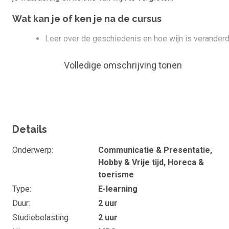
Wat kan je of ken je na de cursus
Leer over de geschiedenis en hoe wijn is veranderd
Begrijp de woorden die mensen gebruiken als ze
Volledige omschrijving tonen
praten over wijn.
Ontdek welke druiven worden gebruikt om wijn te
maken en waar ze vandaan komen.
Leer hoe wijn wordt gemaakt, van druif tot fles.
Details
Oefen met ruiken en proeven van wijn om een pro-
wijnproever te worden.
Onderwerp
Communicatie & Presentatie,
Leer welk eten goed smaakt met welke wijn.
Hobby & Vrije tijd, Horeca &
toerisme
Duur en studiebelasting
Type
E-learning
De wijncursus ‘De wereld van wijn’ duurt ongeveer 2 uur. Wil j
Duur
2 uur
het maximale rendement uit de cursus halen, maak dan alle
Studiebelasting
2 uur
opdrachten en probeer dan de informatie gelijk in de praktijk