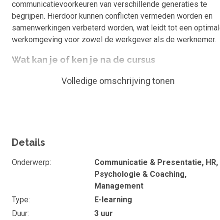
communicatievoorkeuren van verschillende generaties te
begrijpen. Hierdoor kunnen conflicten vermeden worden en
samenwerkingen verbeterd worden, wat leidt tot een optima
werkomgeving voor zowel de werkgever als de werknemer.
Wat kan je of ken je na de cursus
Na het volgen van deze cursus ken je:
Volledige omschrijving tonen
De werkstijlen en waarden van babyboomers,
Generatie X, millennials en Generatie Z.
Hoe generatieverschillen de communicatie en
samenwerking beïnvloeden.
Details
Strategieën om effectieve communicatie te
Onderwerp
Communicatie & Presentatie, HR,
bevorderen.
Psychologie & Coaching,
Tips voor het creëren van een inclusieve
Management
werkomgeving.
Type
E-learning
Manieren voor zowel werkgevers als werknemers
Duur
3 uur