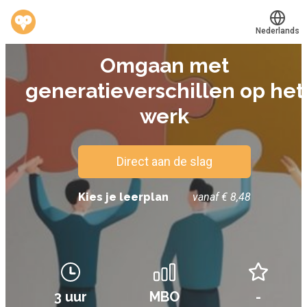
Nederlands
E-LEARNING
Omgaan met
Translate
®
Werkvinders
generatieverschillen op het
Bedrijven
werk
Vacatures
Mijn leerplek
Direct aan de slag
Kies je leerplan
vanaf € 8,48
Voucher verzilveren
Account en hulp
Meer
3 uur
MBO
-