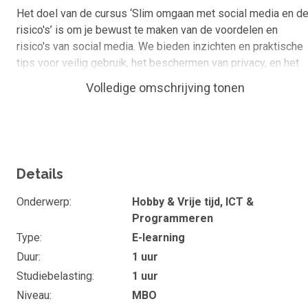
Het doel van de cursus ‘Slim omgaan met social media en d
risico's’ is om je bewust te maken van de voordelen en
risico's van social media. We bieden inzichten en praktische
tips voor veilig gebruik, het beschermen van privacy, en het
ontwikkelen van een goede balans tussen online interacties
Volledige omschrijving tonen
en persoonlijke welzijn.
Wat kan je of ken je na de cursus
Na het volgen van deze cursus weet je:
Details
De verschillende soorten social media
De voordelen van social media
Onderwerp
Hobby & Vrije tijd, ICT &
Programmeren
De risico's en uitdagingen van social media
Type
E-learning
Privacy en veiligheid beheren
Duur
1 uur
Social media etiquette en ethiek op het gebied van
Studiebelasting
1 uur
communicatie en inclusiviteit
Niveau
MBO
Een goede balans vinden om je social media gebrui