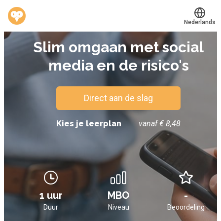
Nederlands
E-LEARNING
Slim omgaan met social
Translate
®
Werkvinders
media en de risico's
Bedrijven
Vacatures
Direct aan de slag
Mijn leerplek
Kies je leerplan
vanaf € 8,48
Voucher verzilveren
Account en hulp
1 uur
MBO
-
Meer
Duur
Niveau
Beoordeling