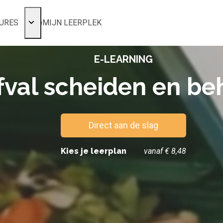
URES
MIJN LEERPLEK
Voor mij
E-LEARNING
Alle onderwerpen
Populair
fval scheiden en be
Favoriet
Gestart
Afgerond
Direct aan de slag
Certificaten
Kies je leerplan
vanaf € 8,48