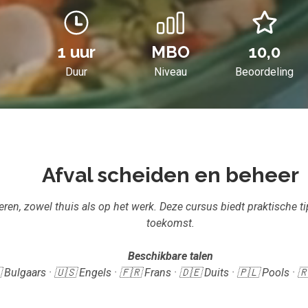
1 uur
MBO
10,0
Duur
Niveau
Beoordeling
Afval scheiden en beheer
eren, zowel thuis als op het werk. Deze cursus biedt praktische t
toekomst.
Beschikbare talen
 Bulgaars · 🇺🇸 Engels · 🇫🇷 Frans · 🇩🇪 Duits · 🇵🇱 Pools ·