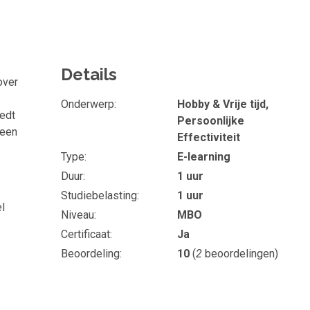
Details
over
Onderwerp
Hobby & Vrije tijd,
iedt
Persoonlijke
 een
Effectiviteit
Type
E-learning
Duur
1 uur
Studiebelasting
1 uur
el
Niveau
MBO
Certificaat
Ja
Beoordeling
10
(
2
beoordelingen)