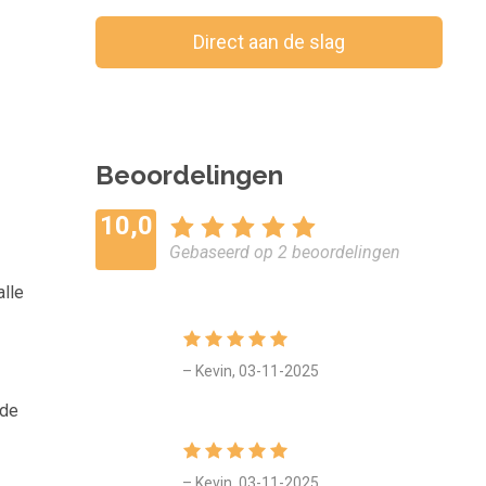
Direct aan de slag
Bewaar voor later
Beoordelingen
10,0
Gebaseerd op 2 beoordelingen
alle
– Kevin, 03-11-2025
 de
– Kevin, 03-11-2025