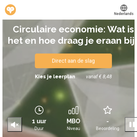
Nederlands
E-LEARNING
Circulaire economie: Wat is
Translate
®
Werkvinders
het en hoe draag je eraan bij
Bedrijven
Vacatures
Direct aan de slag
Mijn leerplek
Kies je leerplan
vanaf € 8,48
Voucher verzilveren
Account en hulp
1 uur
MBO
-
Meer
Duur
Niveau
Beoordeling