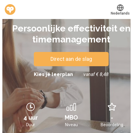
Nederlands
E-LEARNING
Persoonlijke effectiviteit en
Translate
®
Werkvinders
timemanagement
Bedrijven
Vacatures
Direct aan de slag
Mijn leerplek
Kies je leerplan
vanaf € 8,48
Voucher verzilveren
Account en hulp
4 uur
MBO
-
Meer
Duur
Niveau
Beoordeling