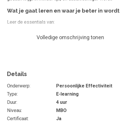
Wat je gaat leren en waar je beter in wordt
Leer de essentials van:
Jezelf voorbereiden op productiviteit (doelen,
Volledige omschrijving tonen
conditirs, beslissen, orde, planning)
Doortastender handelen (doen, focus, herijking, tim
management, support)
Beter doorpakken (routiniseren/systematiseren,
Details
blokkades en volharding, flexibiliteit en creativiteit,
kunnen en leren, ontspanning en vreugde)
Onderwerp
Persoonlijke Effectiviteit
Type
E-learning
Voor wie is dit?
Duur
4 uur
Dit is voor jou als je jezelf herkent in één van deze 3 groepen
Niveau
MBO
Certificaat
Ja
1. Je hebt nog niets op dit gebied gelezen, en wilt een zeer
compacte samenvatting.