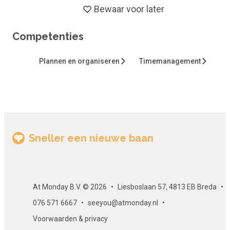
Bewaar voor later
2. Je hebt juist al van alles gelezen, maar wilt zien hoe dit
compact bijeen kan worden gebracht.
Competenties
3. Je wilt je eigen productiviteit onder de loep nemen en
misschien bijschaven.
Plannen en organiseren
Timemanagement
Duur en studiebelasting
Deze online cursus duurt zonder de toetsen 3,5 uur.
Toetsing
Sneller een nieuwe baan
Het eindigt met een set optionele vragen, alle o.b.v. keuze
tussen A, B of C. Om te slagen moet je uiteindelijk 80% van 
vragen goed hebben beantwoord.
Certificaat
At Monday B.V. © 2026
Liesboslaan 57, 4813 EB Breda
076 571 6667
seeyou@atmonday.nl
Als je slaagt voor alle toetsen, kan je per e-mail een
Voorwaarden & privacy
gewaarmerkt certificaat ontvangen. Dit certificaat kun je