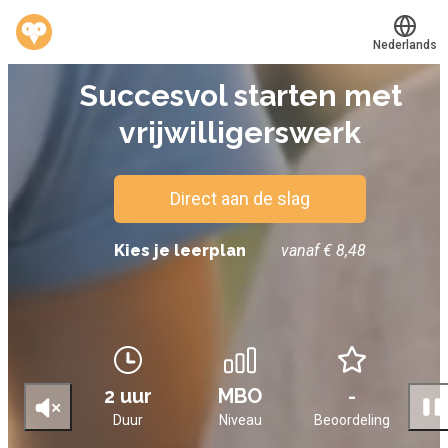
Nederlands
E-LEARNING
Succesvol starten met
Translate
®
Werkvinders
vrijwilligerswerk
Bedrijven
Vacatures
Direct aan de slag
Mijn leerplek
Kies je leerplan
vanaf € 8,48
Voucher verzilveren
Account en hulp
2 uur
MBO
-
Meer
Duur
Niveau
Beoordeling