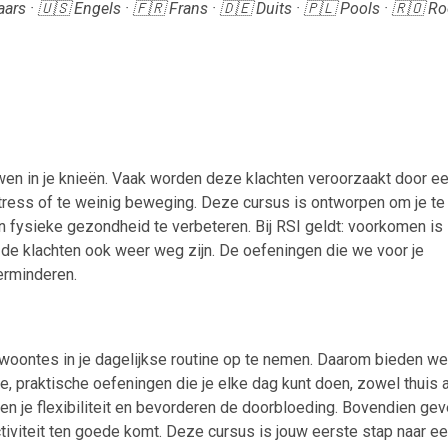
ars · 🇺🇸 Engels · 🇫🇷 Frans · 🇩🇪 Duits · 🇵🇱 Pools · 🇷🇴 
en in je knieën. Vaak worden deze klachten veroorzaakt door e
stress of te weinig beweging. Deze cursus is ontworpen om je te
en fysieke gezondheid te verbeteren. Bij RSI geldt: voorkomen is
r de klachten ook weer weg zijn. De oefeningen die we voor je
erminderen.
woontes in je dagelijkse routine op te nemen. Daarom bieden we
e, praktische oefeningen die je elke dag kunt doen, zowel thuis 
ren je flexibiliteit en bevorderen de doorbloeding. Bovendien ge
ctiviteit ten goede komt. Deze cursus is jouw eerste stap naar e