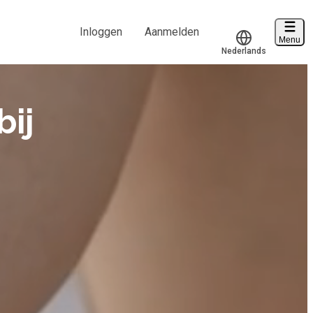
Inloggen
Aanmelden
Menu
Nederlands
Voucher verzilveren
Translate
Account en hulp
bij
Start met leren
klantenservice@hobp.nl
Inloggen
Meer