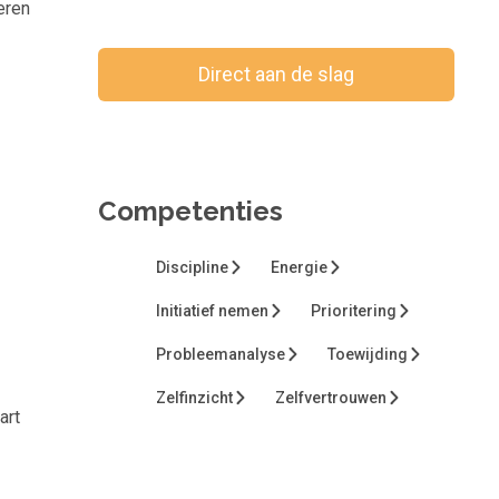
eren
Direct aan de slag
Bewaar voor later
Competenties
Discipline
Energie
Initiatief nemen
Prioritering
Probleemanalyse
Toewijding
Zelfinzicht
Zelfvertrouwen
art