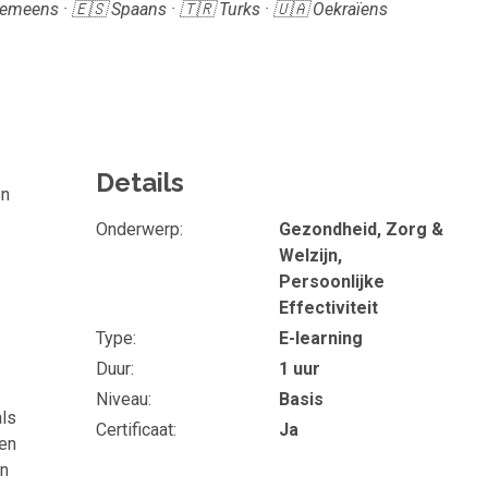
Roemeens · 🇪🇸 Spaans · 🇹🇷 Turks · 🇺🇦 Oekraïens
Details
en
Onderwerp
Gezondheid, Zorg &
Welzijn,
Persoonlijke
Effectiviteit
Type
E-learning
Duur
1 uur
Niveau
Basis
als
Certificaat
Ja
ven
en