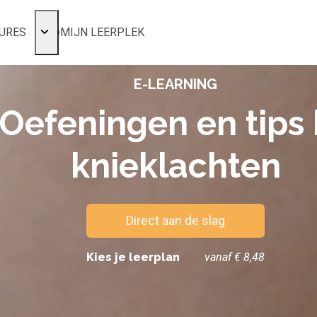
URES
MIJN LEERPLEK
Voor mij
E-LEARNING
Alle onderwerpen
Populair
Oefeningen en tips 
Favoriet
knieklachten
Gestart
Afgerond
Certificaten
Direct aan de slag
Kies je leerplan
vanaf € 8,48