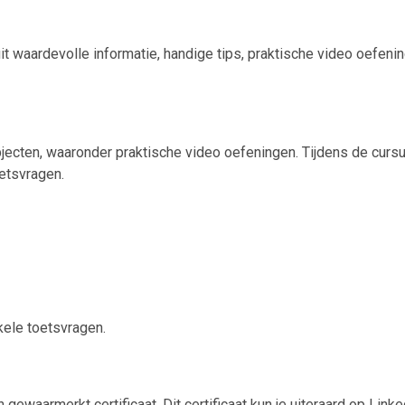
uit waardevolle informatie, handige tips, praktische video oefeni
jecten, waaronder praktische video oefeningen. Tijdens de curs
oetsvragen.
nkele toetsvragen.
 gewaarmerkt certificaat. Dit certificaat kun je uiteraard op Linke