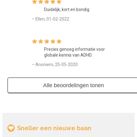
richten, Omgaan met verandering en aanpassen, Met druk en
Duidelijk, kort en bondig
tegenslag omgaan.
– Ellen, 01-02-2022
Lesmaterialen
De cursus 'ADHD herkennen bij kinderen en ermee omgaan'
bestaat uit een e-learning met video- en audiomateriaal,
Precies genoeg informatie voor
Spelletjes, tips voor ouders en opvoeders en oefeningen te
globale kennis van ADHD.
verbetering van de concentratie.
– Anoniem, 25-05-2020
Opbouw van de cursus
Deze cursus is opgebouwd uit diverse e-learning
Alle beoordelingen tonen
leerobjecten en bevat tevens aanvullend oefenmateriaal. Aan
het einde van de cursus is er een eindtoets.
Aantal modules
Deze cursus bestaat uit 1 module.
Sneller een nieuwe baan
Toetsing