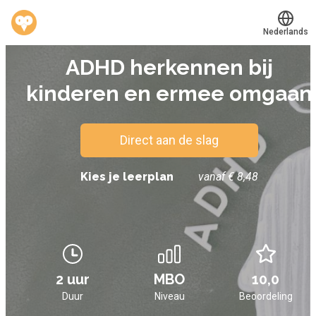
Nederlands
E-LEARNING
ADHD herkennen bij
Translate
®
Werkvinders
kinderen en ermee omgaan
Bedrijven
Vacatures
Direct aan de slag
Mijn leerplek
Kies je leerplan
vanaf € 8,48
Voucher verzilveren
Account en hulp
2 uur
MBO
10,0
Meer
Duur
Niveau
Beoordeling