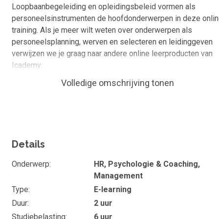
Loopbaanbegeleiding en opleidingsbeleid vormen als
personeelsinstrumenten de hoofdonderwerpen in deze onli
training. Als je meer wilt weten over onderwerpen als
personeelsplanning, werven en selecteren en leidinggeven
verwijzen we je graag naar andere online leerproducten van
Icademy.
Volledige omschrijving tonen
Wat kan of ken je na de cursus
Voorwaarden scheppen voor jouw medewerkers o
blijvend te leren
Opleidingsbeleid opstellen en opleidingsplan mak
Details
Je hebt kennisgemaakt met de grenzen en
mogelijkheden van effectmeting
Onderwerp
HR, Psychologie & Coaching,
Je hebt kennisgemaakt met loopbaanbegeleiding
Management
als personeelsinstrument
Type
E-learning
Duur
2 uur
Duur en studiebelasting
Studiebelasting
6 uur