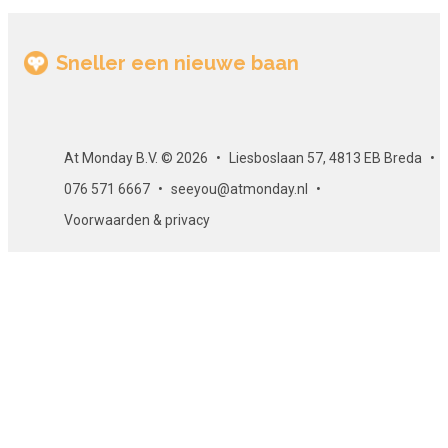
en begeleiden' bestaat uit: VideoCollege, E-Book,
Begrippenlijst, Tools voor Persoonlijk Ontwikkelingsplan
Sneller een nieuwe baan
(POP), Leerjournaal, Samenvatting, Opleidingsoverzicht -
formulier, Opleidingsbehoefteposter, Opleidingsplan -
invullijst, Aanbevolen aanpak, Opleidingsoverzicht - model.
Opbouw van de cursus
At Monday B.V. © 2026
Liesboslaan 57, 4813 EB Breda
076 571 6667
seeyou@atmonday.nl
Deze cursus is opgebouwd uit diverse e-learning
Voorwaarden & privacy
leerobjecten en bevat tevens aanvullend oefenmateriaal. Aan
het einde van de cursus is er een eindtoets.
Aantal modules
Deze cursus bestaat uit 1 module.
Toetsing
De online cursus 'Personeelsmanagement: Medewerkers
opleiden en begeleiden' wordt afgesloten met een eindtoets