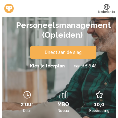
Nederlands
E-LEARNING
Personeelsmanagement
Translate
®
Werkvinders
(Opleiden)
Bedrijven
Vacatures
Direct aan de slag
Mijn leerplek
Kies je leerplan
vanaf € 8,48
Voucher verzilveren
Account en hulp
2 uur
MBO
10,0
Meer
Duur
Niveau
Beoordeling