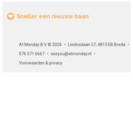
Sneller een nieuwe baan
At Monday B.V. © 2026
Liesboslaan 57, 4813 EB Breda
076 571 6667
seeyou@atmonday.nl
Voorwaarden & privacy