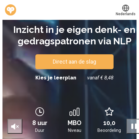
Nederlands
E-LEARNING
Inzicht in je eigen denk- en
Translate
®
Werkvinders
gedragspatronen via NLP
Bedrijven
Vacatures
Direct aan de slag
Mijn leerplek
Kies je leerplan
vanaf € 8,48
Voucher verzilveren
Account en hulp
8 uur
MBO
10,0
Meer
Duur
Niveau
Beoordeling