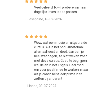
gewaarmerkt certificaat. Dit certificaat kun je uiteraard op
LinkedIn of op een ander loopbaanportal zoals At Monday
Veel geleerd. Ik wil proberen in mijn
dagelijks leven toe te passen
plaatsen. Zo ontwikkel je je en laat je het ook aan anderen
zien!
– Josephine, 16-02-2026
Wow, wat een mooie en uitgebreide
cursus. Als je het bonusmateriaal
allemaal leest en doet, dan ben je
heel wat dagen, zo niet weken zoet
met deze cursus. Goed te begrijpen,
wel delen in het Engels. Heel mooi
om voor jezelf mee te werken, maar
als je coach bent, ook prima in te
zetten bij anderen!
– Lianne, 09-07-2024