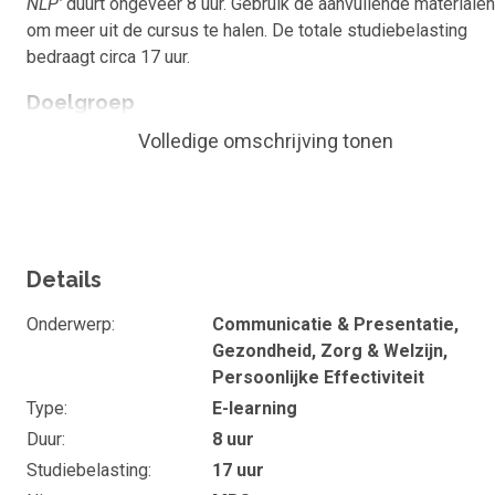
NLP'
duurt ongeveer 8 uur. Gebruik de aanvullende materialen
om meer uit de cursus te halen. De totale studiebelasting
bedraagt circa 17 uur.
Doelgroep
Volledige omschrijving tonen
Deze e-learning is geschikt voor iedereen die zich wil
ontwikkelen in persoonlijke groei en communicatie, zowel
zakelijk als privé.
Vaardigheden
Details
Met deze cursus werk je aan vaardigheden zoals:
zelfreflectie, overtuigen en beïnvloeden, effectieve
Onderwerp
Communicatie & Presentatie,
communicatie en het stellen van doelen.
Gezondheid, Zorg & Welzijn,
Persoonlijke Effectiviteit
Lesmaterialen
Type
E-learning
De cursus
'
Inzicht in je eigen denk- en gedragspatronen via
Duur
8 uur
NLP'
bestaat uit: VideoCollege, E-Book, Tools voor
Studiebelasting
17 uur
Persoonlijk Ontwikkelingsplan (POP), Leerjournaal, Reflectie