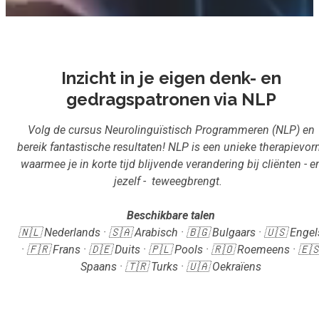
Inloggen
Aanmelden
Inzicht in je eigen denk- en
gedragspatronen via NLP
Volg de cursus Neurolinguïstisch Programmeren (NLP) en
bereik fantastische resultaten! NLP is een unieke therapievo
waarmee je in korte tijd blijvende verandering bij cliënten - e
jezelf - teweegbrengt.
Beschikbare talen
🇳🇱 Nederlands · 🇸🇦 Arabisch · 🇧🇬 Bulgaars · 🇺🇸 Engel
· 🇫🇷 Frans · 🇩🇪 Duits · 🇵🇱 Pools · 🇷🇴 Roemeens · 🇪
Spaans · 🇹🇷 Turks · 🇺🇦 Oekraïens