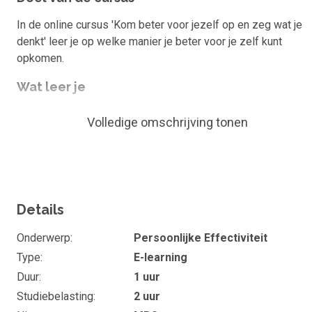
In de online cursus 'Kom beter voor jezelf op en zeg wat je
denkt' leer je op welke manier je beter voor je zelf kunt
opkomen.
Wat leer je
voor jezelf opkomen;
Volledige omschrijving tonen
confrontaties aangaan;
grenzen aangeven en stellen;
assertief comuniceren;
kritiek ontvangen;
Details
opkomen voor jezelf.
Onderwerp
Persoonlijke Effectiviteit
Duur en studiebelasting
Type
E-learning
Duur
1 uur
De cursus 'Kom beter voor jezelf op en zeg wat je denkt'
Studiebelasting
2 uur
duurt ongeveer 1 uur. Wil je het maximale rendement uit je e-