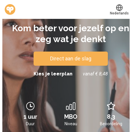
Nederlands
E-LEARNING
Kom beter voor jezelf op en
Translate
®
Werkvinders
zeg wat je denkt
Bedrijven
Vacatures
Direct aan de slag
Mijn leerplek
Kies je leerplan
vanaf € 8,48
Voucher verzilveren
Account en hulp
1 uur
MBO
8,3
Meer
Duur
Niveau
Beoordeling