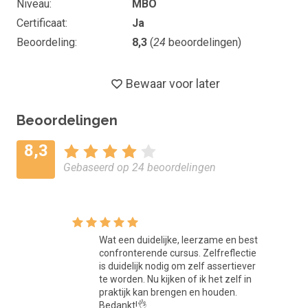
learning halen, luister dan naar het boek Aanspreken? Gewoo
Niveau
MBO
doen. Dit luisterboek is opgenomen in de cursus. De
Certificaat
Ja
studiebelasting bedraagt dan 8 uur.
Beoordeling
8,3
(
24
beoordelingen)
Doelgroep
Bewaar voor later
Deze online cursus is geschikt voor iedereen die aan de sla
wil met assertiviteit en assertief communiceren. Advies
Beoordelingen
vooropleiding: mbo niveau 2.
8,3
Vaardigheden
Gebaseerd op 24 beoordelingen
Door het volgen van deze cursus werk je aan de volgende
vaardigheden: samenwerken en overleggen, grenzen
verleggen, communiceren, creëren en innoveren,
leren, grenzen aangeven, nee zeggen, omgaan met
Wat een duidelijke, leerzame en best
weerstand.
confronterende cursus. Zelfreflectie
is duidelijk nodig om zelf assertiever
Lesmaterialen
te worden. Nu kijken of ik het zelf in
praktijk kan brengen en houden.
De cursus 'Kom beter voor jezelf op en zeg wat je denkt'
Bedankt!👌