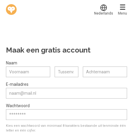
Nederlands
Menu
Translate
Werkvinders
®
Bedrijven
Maak een gratis account
Vacatures
Mijn leerplek
Naam
Voucher verzilveren
Voor mij
Alle onderwerpen
E-mailadres
Account en hulp
Populair
Meer
Start met leren
Favoriet
Wachtwoord
klantenservice@hobp.nl
Blogs
Gestart
Inloggen
Inloggen
Erkend NRTO lid
Afgerond
Aanmelden
Kies een wachtwoord van minimaal 8 karakters bestaande uit tenminste één
Talentbehoud V.S. werving en selectie.
letter en één cijfer.
Certificaten