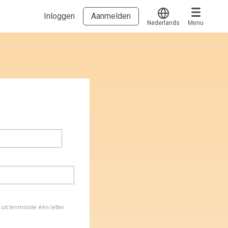
Inloggen
Aanmelden
Nederlands
Menu
Translate
Voucher verzilveren
Account en hulp
Meer
Start met leren
klantenservice@hobp.nl
Blogs
Inloggen
Erkend NRTO lid
Talentbehoud V.S. werving en selectie.
Voorwaarden en Privacy
Veelgestelde vragen
it tenminste één letter