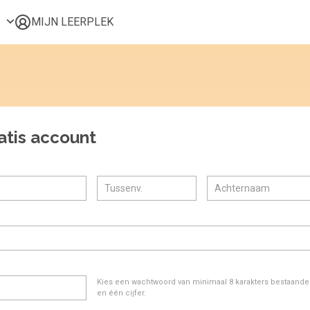
MIJN LEERPLEK
Voor mij
Alle onderwerpen
Populair
Favoriet
atis account
Gestart
Afgerond
Certificaten
Kies een wachtwoord van minimaal 8 karakters bestaande u
en één cijfer.