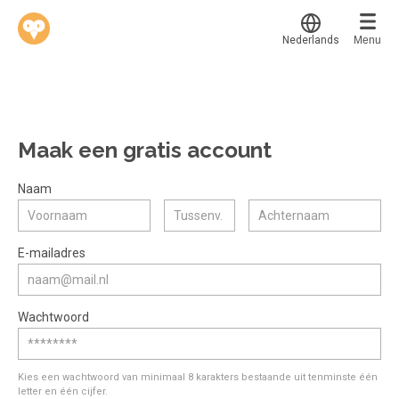
Nederlands
Menu
Translate
Werkvinders
®
Bedrijven
Maak een gratis account
Vacatures
Mijn leerplek
Naam
Voucher verzilveren
Voor mij
Alle onderwerpen
E-mailadres
Account en hulp
Populair
Meer
Start met leren
Favoriet
Wachtwoord
klantenservice@hobp.nl
Blogs
Gestart
Inloggen
Inloggen
Erkend NRTO lid
Afgerond
Aanmelden
Kies een wachtwoord van minimaal 8 karakters bestaande uit tenminste één
Talentbehoud V.S. werving en selectie.
letter en één cijfer.
Certificaten