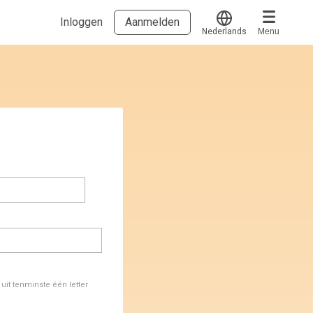
Inloggen
Aanmelden
Nederlands
Menu
Translate
Voucher verzilveren
Account en hulp
Meer
Start met leren
klantenservice@hobp.nl
Blogs
Inloggen
Erkend NRTO lid
Talentbehoud V.S. werving en selectie.
Voorwaarden en Privacy
Veelgestelde vragen
it tenminste één letter