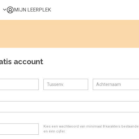
MIJN LEERPLEK
Voor mij
Alle onderwerpen
Populair
Favoriet
atis account
Gestart
Afgerond
Certificaten
Kies een wachtwoord van minimaal 8 karakters bestaande u
en één cijfer.