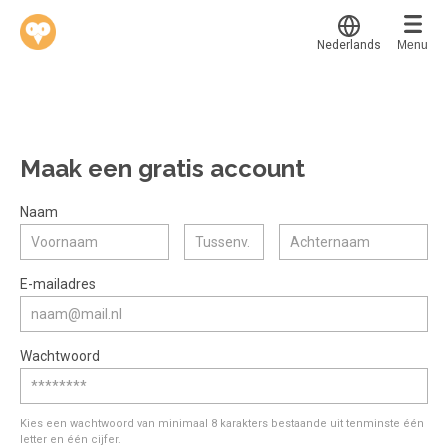
Nederlands
Menu
Translate
Werkvinders
®
Bedrijven
Maak een gratis account
Vacatures
Mijn leerplek
Naam
Voucher verzilveren
Voor mij
Alle onderwerpen
E-mailadres
Account en hulp
Populair
Meer
Start met leren
Favoriet
Wachtwoord
klantenservice@hobp.nl
Blogs
Gestart
Inloggen
Inloggen
Erkend NRTO lid
Afgerond
Aanmelden
Kies een wachtwoord van minimaal 8 karakters bestaande uit tenminste één
Talentbehoud V.S. werving en selectie.
letter en één cijfer.
Certificaten