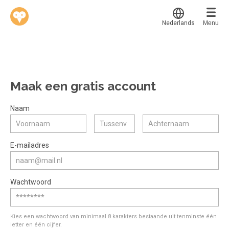
Nederlands
Menu
Translate
Werkvinders
®
Bedrijven
Maak een gratis account
Vacatures
Mijn leerplek
Naam
Voucher verzilveren
Voor mij
Alle onderwerpen
E-mailadres
Account en hulp
Populair
Meer
Start met leren
Favoriet
Wachtwoord
klantenservice@hobp.nl
Blogs
Gestart
Inloggen
Inloggen
Erkend NRTO lid
Afgerond
Aanmelden
Kies een wachtwoord van minimaal 8 karakters bestaande uit tenminste één
Talentbehoud V.S. werving en selectie.
letter en één cijfer.
Certificaten