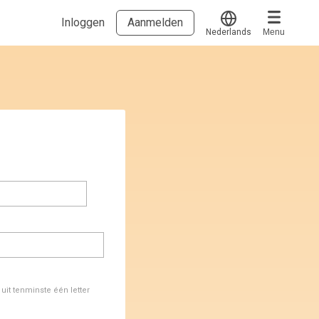
Inloggen
Aanmelden
Nederlands
Menu
Translate
Voucher verzilveren
Account en hulp
Meer
Start met leren
klantenservice@hobp.nl
Blogs
Inloggen
Erkend NRTO lid
Talentbehoud V.S. werving en selectie.
Voorwaarden en Privacy
Veelgestelde vragen
it tenminste één letter