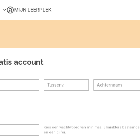
MIJN LEERPLEK
Voor mij
Alle onderwerpen
Populair
Favoriet
atis account
Gestart
Afgerond
Certificaten
Kies een wachtwoord van minimaal 8 karakters bestaande u
en één cijfer.