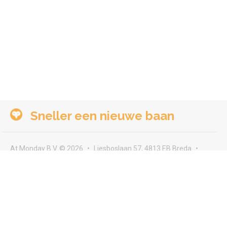
Sneller een nieuwe baan
At Monday B.V. © 2026
Liesboslaan 57, 4813 EB Breda
seeyou@atmonday.nl
Voorwaarden & privacy