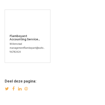
Flamboyant
Accounting Services
Curacao B.V.
Willemstad
managementflamboyant@outlook.com
96782424
Deel deze pagina: