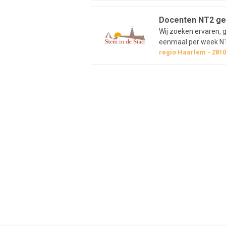
van start en continu
Docenten NT2 ge
Wij zoeken ervaren, 
eenmaal per week NT2
overleg). Bij voorkeu
regio
Haarlem
281
vluchtelingen. Wij bieden: een zelfstandige job met een goede
werksfeer, introducti