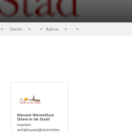
Dienstverband
Salaris
Aanvang
Rijbewijs
Nieuwe Wereldhuis
(Stem in de Stad)
Haarlem
anitabrouwer@stemindestad.nl