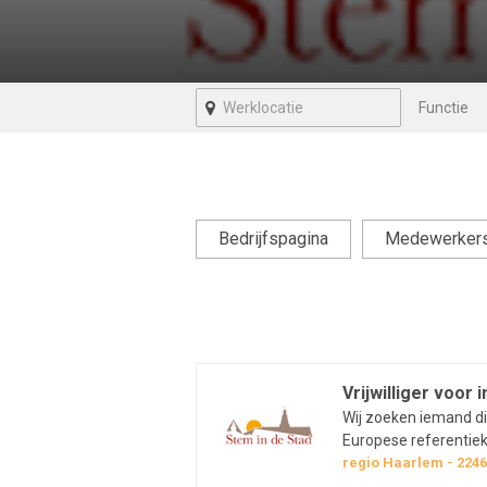
Functie
Bedrijfspagina
Medewerker
Vrijwilliger voor
Wij zoeken iemand d
Europese referentieka
verantwoordelijk voo
regio
Haarlem
224
deze persoon een beg