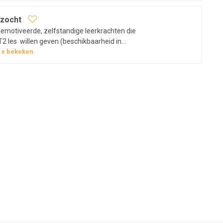
eren van deze nieuwe cursisten. Wij…
zocht
gemotiveerde, zelfstandige leerkrachten die
 les willen geven (beschikbaarheid in
r heb je ervaring met het werken met
0
x bekeken
e in organisatie en lesmateriaal,…