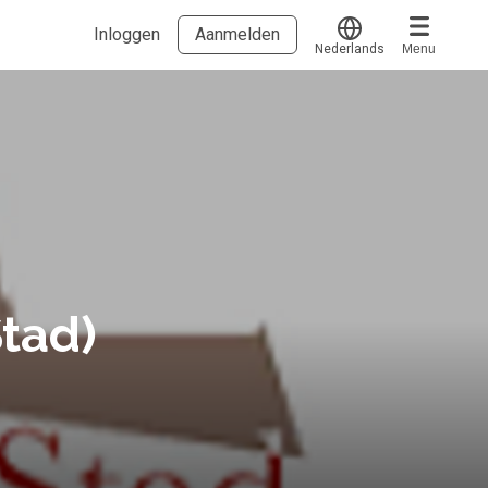
Inloggen
Aanmelden
Nederlands
Menu
Translate
Voucher verzilveren
Account en hulp
Meer
Start met leren
klantenservice@hobp.nl
Blogs
Inloggen
Erkend NRTO lid
Talentbehoud V.S. werving en selectie.
tad)
Voorwaarden en Privacy
Veelgestelde vragen