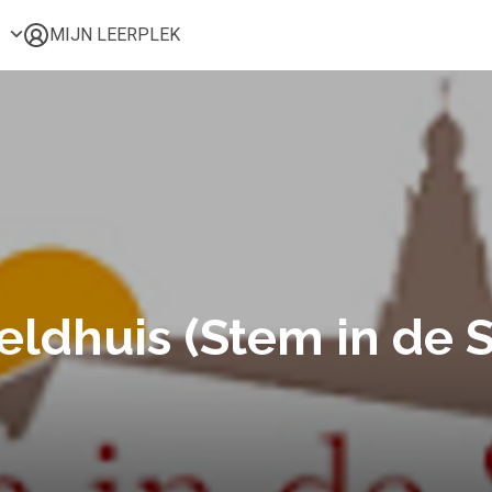
MIJN LEERPLEK
Voor mij
Alle onderwerpen
Populair
Favoriet
Gestart
Afgerond
Certificaten
ldhuis (Stem in de S