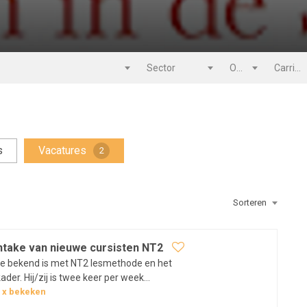
Sector
Opleiding
Carrièreniveau
s
Vacatures
2
Sorteren
 intake van nieuwe cursisten NT2
ie bekend is met NT2 lesmethode en het
der. Hij/zij is twee keer per week
r de intakes en de plaatsingen. Tevens heeft
6
x bekeken
eleidings -en/of controle functie ten aanzien