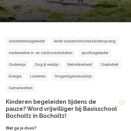
Voorwaarden en Privacy
Veelgestelde vragen
activiteitenbegeleider
leider tussenschoolse kinderopvang
medewerker in- en outdooractiviteiten
sportbegeleider
Onderwijs
Zorg & welzijn
Betrokkenheid
Creativiteit
Energie
Luisteren
Omgevingsbewustzijn
Samenwerken
Kinderen begeleiden tijdens de
pauze? Word vrijwilliger bij Basisschool
Bocholtz in Bocholtz!
Wat ga je doen?