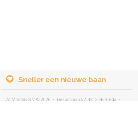
Sneller een nieuwe baan
At Monday B.V. © 2026
Liesboslaan 57, 4813 EB Breda
seeyou@atmonday.nl
Voorwaarden & privacy