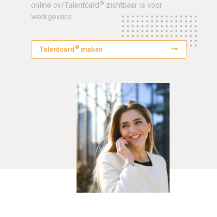
®
online cv/Talentcard
zichtbaar is voor
werkgevers.
®
Talentcard
maken