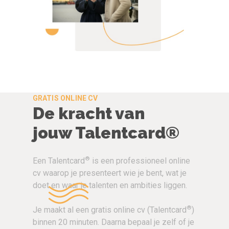
GRATIS ONLINE CV
De kracht van
jouw Talentcard®
®
Een Talentcard
is een professioneel online
cv waarop je presenteert wie je bent, wat je
doet en waar je talenten en ambities liggen.
®
Je maakt al een gratis online cv (Talentcard
)
binnen 20 minuten. Daarna bepaal je zelf of je