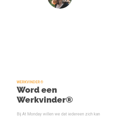
WERKVINDER®
Word een
Werkvinder®
Bij At Monday willen we dat iedereen zich kan