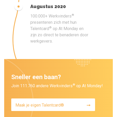
Augustus 2020
®
100.000+ Werkvinders
presenteren zich met hun
®
Talentcard
op At Monday en
zijn zo direct te benaderen door
werkgevers.
Sneller een baan?
®
Join 111.760 andere Werkvinders
op At Monday!
Maak je eigen Talentcard®