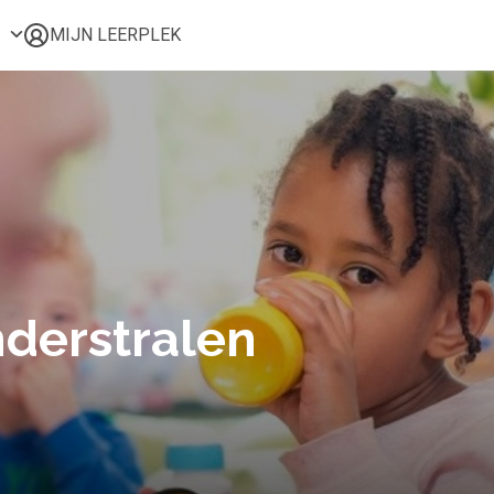
MIJN LEERPLEK
Voor mij
Alle onderwerpen
Populair
Favoriet
Gestart
Afgerond
Certificaten
nderstralen