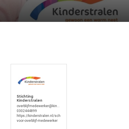
Stichting
Kinderstralen
overblijfmedewerker@kinderstralen.nl
0302444899
https://kinderstralen.nl/school/aanmelden-
voor-overblijf-medewerker