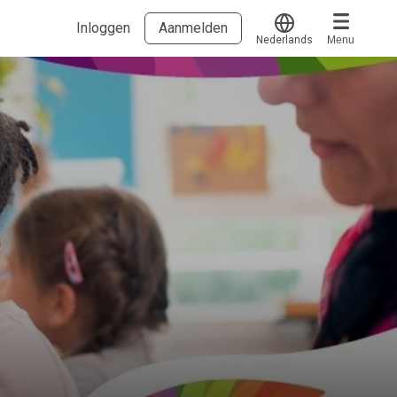
Inloggen
Aanmelden
Nederlands
Menu
Translate
Voucher verzilveren
Account en hulp
Meer
Start met leren
klantenservice@hobp.nl
Blogs
Inloggen
Erkend NRTO lid
Talentbehoud V.S. werving en selectie.
Voorwaarden en Privacy
Veelgestelde vragen