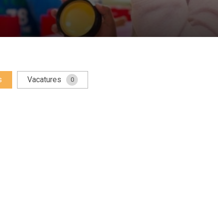
s
Vacatures
0