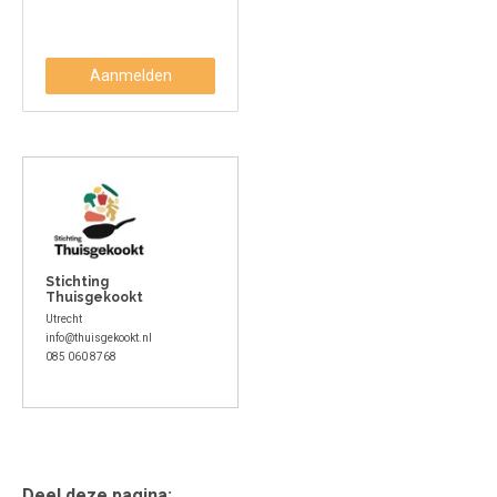
Aanmelden
Stichting
Thuisgekookt
Utrecht
info@thuisgekookt.nl
085 060 8768
Deel deze pagina: