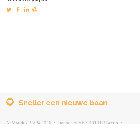
Sneller een nieuwe baan
At Monday B.V. © 2026
Liesboslaan 57, 4813 EB Breda
seeyou@atmonday.nl
Voorwaarden & privacy