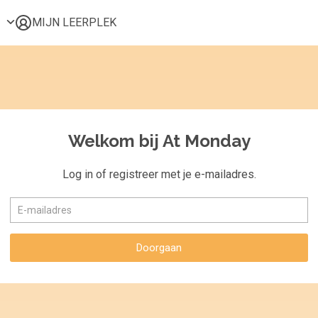
MIJN LEERPLEK
Voor mij
Alle onderwerpen
Populair
Favoriet
Welkom bij At Monday
Gestart
Afgerond
Log in of registreer met je e-mailadres.
Certificaten
Doorgaan