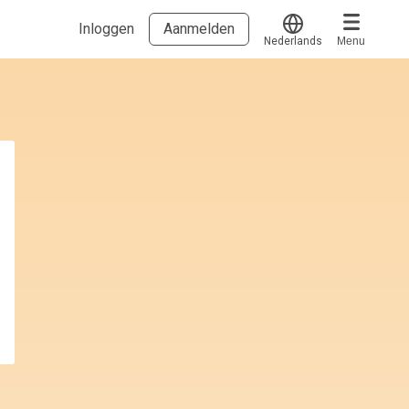
Inloggen
Aanmelden
Nederlands
Menu
Translate
Voucher verzilveren
Account en hulp
Meer
Start met leren
klantenservice@hobp.nl
Blogs
Inloggen
Erkend NRTO lid
Talentbehoud V.S. werving en selectie.
Voorwaarden en Privacy
Veelgestelde vragen