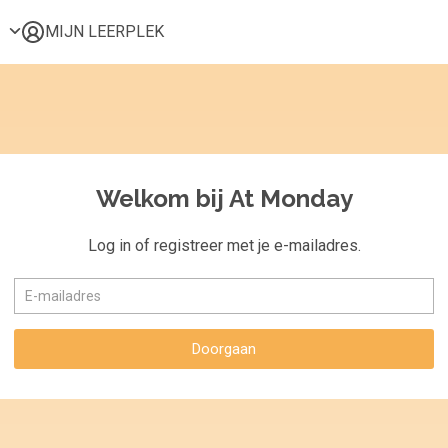
MIJN LEERPLEK
Voor mij
Alle onderwerpen
Populair
Favoriet
Welkom bij At Monday
Gestart
Afgerond
Log in of registreer met je e-mailadres.
Certificaten
Doorgaan