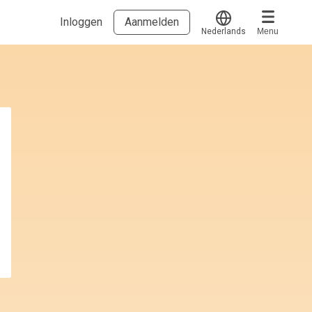
Inloggen
Aanmelden
Nederlands
Menu
Translate
Voucher verzilveren
Account en hulp
Meer
Start met leren
klantenservice@hobp.nl
Blogs
Inloggen
Erkend NRTO lid
Talentbehoud V.S. werving en selectie.
Voorwaarden en Privacy
Veelgestelde vragen