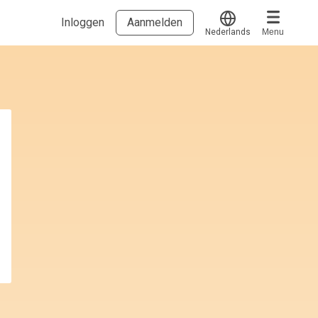
Inloggen
Aanmelden
Nederlands
Menu
Translate
Voucher verzilveren
Account en hulp
Meer
Start met leren
klantenservice@hobp.nl
Blogs
Inloggen
Erkend NRTO lid
Talentbehoud V.S. werving en selectie.
Voorwaarden en Privacy
Veelgestelde vragen