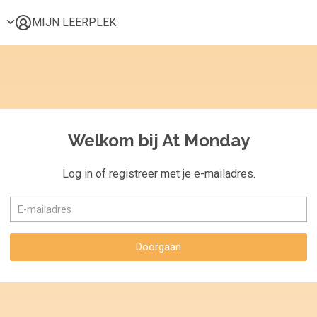
MIJN LEERPLEK
Voor mij
Alle onderwerpen
Populair
Favoriet
Welkom bij At Monday
Gestart
Afgerond
Log in of registreer met je e-mailadres.
Certificaten
Doorgaan