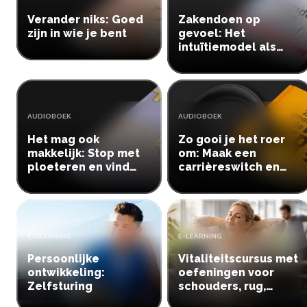
Verander niks: Goed
Zakendoen op
zijn in wie je bent
gevoel: Het
intuïtiemodel als
basis voor succes
TYPE:
TYPE:
AUDIOBOEK
AUDIOBOEK
Het mag ook
Zo gooi je het roer
makkelijk: Stop met
om: Maak een
ploeteren en vind
carrièreswitch en
geluk
doe wat je echt leuk
vindt!
TYPE:
TYPE:
E-LEARNING
E-LEARNING
Persoonlijke
Vitaliteitscursus met
ontwikkeling:
oefeningen voor
Zelfsturing
schouders, rug,
knieën en polsen