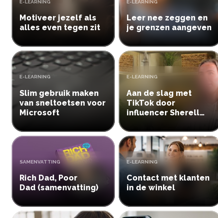
TYPE:
TYPE:
E-LEARNING
E-LEARNING
Motiveer jezelf als
Leer nee zeggen en
alles even tegen zit
je grenzen aangeven
TYPE:
TYPE:
E-LEARNING
E-LEARNING
Slim gebruik maken
Aan de slag met
van sneltoetsen voor
TikTok door
Microsoft
influencer Sherell
Martini
TYPE:
TYPE:
SAMENVATTING
E-LEARNING
Rich Dad, Poor
Contact met klanten
Dad (samenvatting)
in de winkel