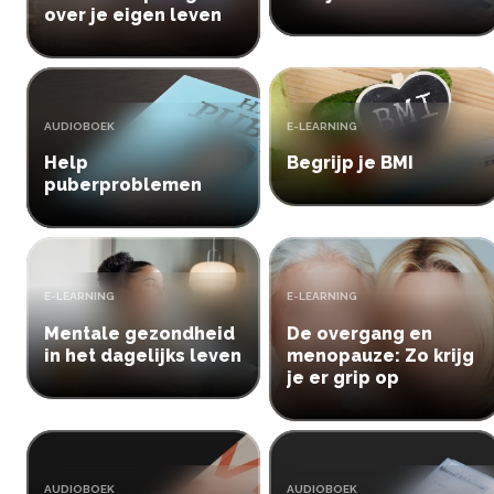
over je eigen leven
TYPE:
TYPE:
AUDIOBOEK
E-LEARNING
Help
Begrijp je BMI
puberproblemen
TYPE:
TYPE:
E-LEARNING
E-LEARNING
Mentale gezondheid
De overgang en
in het dagelijks leven
menopauze: Zo krijg
je er grip op
TYPE:
TYPE:
AUDIOBOEK
AUDIOBOEK