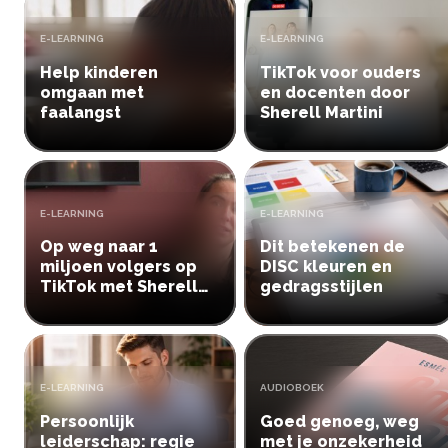
TYPE:
TYPE:
E-LEARNING
E-LEARNING
Help kinderen
TikTok voor ouders
omgaan met
en docenten door
faalangst
Sherell Martini
TYPE:
TYPE:
E-LEARNING
E-LEARNING
Op weg naar 1
Dit betekenen de
miljoen volgers op
DISC kleuren en
TikTok met Sherell
gedragsstijlen
Martini
TYPE:
TYPE:
E-LEARNING
AUDIOBOEK
Persoonlijk
Goed genoeg, weg
leiderschap: regie
met je onzekerheid