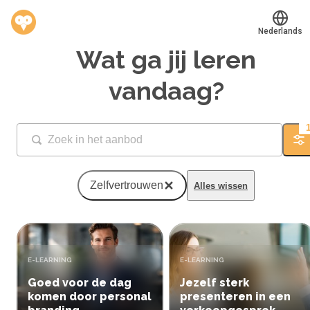
Nederlands
Wat ga jij leren
Translate
®
Werkvinders
vandaag?
Bedrijven
Vacatures
Fi
Mijn leerplek
Zelfvertrouwen
Alles wissen
Voucher verzilveren
Account en hulp
TYPE:
TYPE:
E-LEARNING
E-LEARNING
Meer
Goed voor de dag
Jezelf sterk
komen door personal
presenteren in een