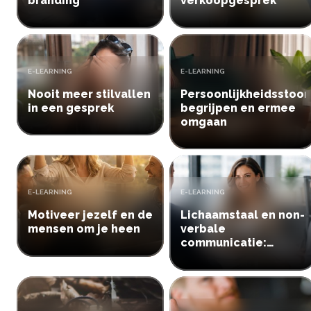
branding
verkoopgesprek
Inloggen
Aanmelden
TYPE:
TYPE:
E-LEARNING
E-LEARNING
Nooit meer stilvallen
Persoonlijkheidsstoor
in een gesprek
begrijpen en ermee
omgaan
TYPE:
TYPE:
E-LEARNING
E-LEARNING
Motiveer jezelf en de
Lichaamstaal en non-
mensen om je heen
verbale
communicatie:
begrijp wat iemand
bedoelt zonder
woorden