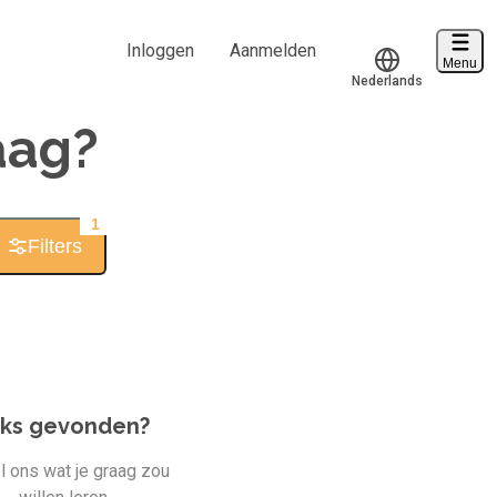
Inloggen
Aanmelden
Menu
Nederlands
Voucher verzilveren
Translate
aag?
Account en hulp
Start met leren
1
klantenservice@hobp.nl
Filters
Inloggen
Meer
iks gevonden?
l ons wat je graag zou