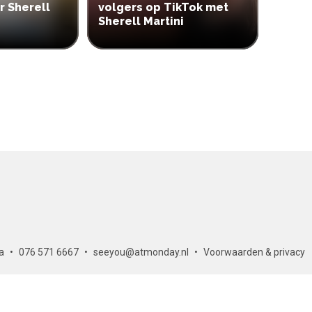
r Sherell
volgers op TikTok met
Sherell Martini
a
076 571 6667
seeyou@atmonday.nl
Voorwaarden & privacy