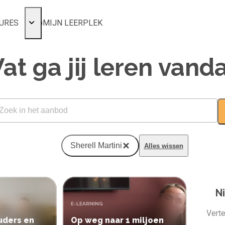
URES
MIJN LEERPLEK
Voor mij
at ga jij leren vand
Alle onderwerpen
Populair
Favoriet
Gestart
Afgerond
Certificaten
Sherell Martini
Alles wissen
N
TYPE:
E-LEARNING
Verte
uders en
Op weg naar 1 miljoen