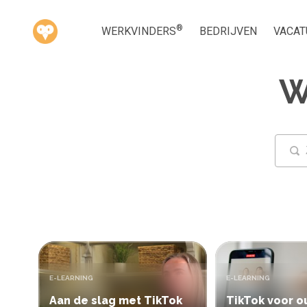
®
WERKVINDERS
BEDRIJVEN
VACAT
W
TYPE:
TYPE:
E-LEARNING
E-LEARNING
Aan de slag met TikTok
TikTok voor o