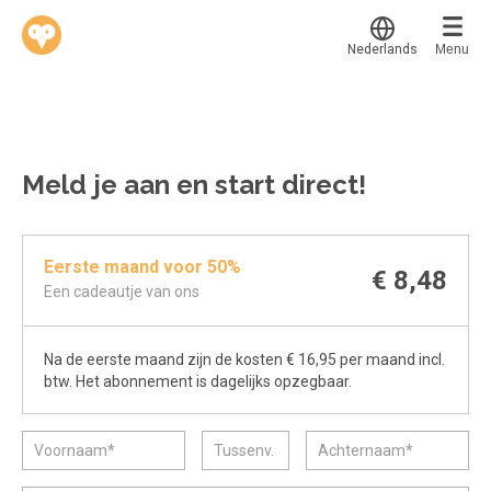
Nederlands
Menu
Translate
Werkvinders
®
Bedrijven
Meld je aan en start direct!
Vacatures
Mijn leerplek
Eerste maand voor 50%
Voucher verzilveren
Voor mij
€ 8,48
Een cadeautje van ons
Alle onderwerpen
Account en hulp
Populair
Na de eerste maand zijn de kosten € 16,95 per maand incl.
Meer
Start met leren
Favoriet
btw. Het abonnement is dagelijks opzegbaar.
klantenservice@hobp.nl
Blogs
Gestart
Inloggen
Inloggen
Erkend NRTO lid
Afgerond
Aanmelden
Talentbehoud V.S. werving en selectie.
Certificaten