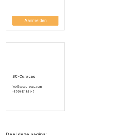
Aanmelden
SC-Curacao
job@scccuracao.com
+5999-5135149
Deel deze pagina: