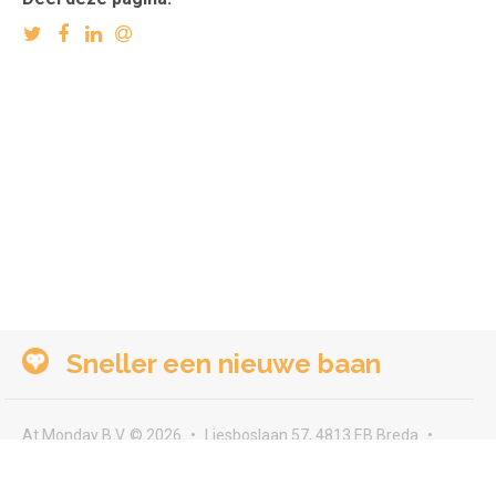
Sneller een nieuwe baan
At Monday B.V. © 2026
Liesboslaan 57, 4813 EB Breda
seeyou@atmonday.nl
Voorwaarden & privacy