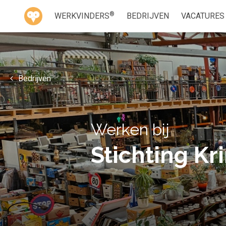
®
WERKVINDERS
BEDRIJVEN
VACATURES
Bedrijven
Werken bij
Stichting K