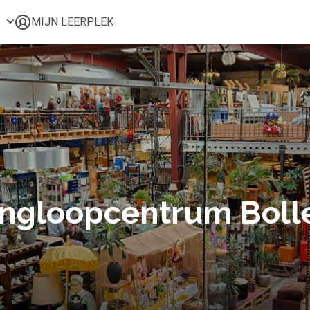
MIJN LEERPLEK
Voor mij
Alle onderwerpen
Populair
Favoriet
Gestart
Afgerond
Certificaten
ringloopcentrum Boll