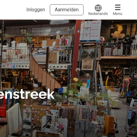
Inloggen
Aanmelden
Nederlands
Menu
Translate
Voucher verzilveren
Account en hulp
Meer
Start met leren
klantenservice@hobp.nl
Blogs
Inloggen
Erkend NRTO lid
Talentbehoud V.S. werving en selectie.
enstreek
Voorwaarden en Privacy
Veelgestelde vragen