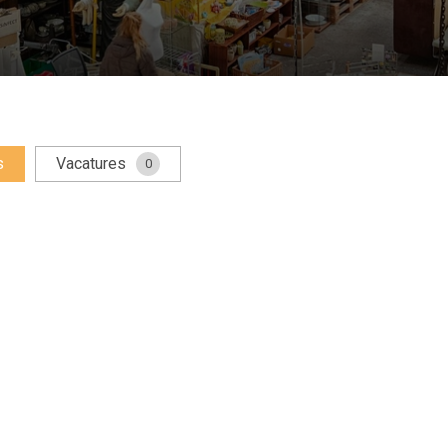
s
Vacatures
0