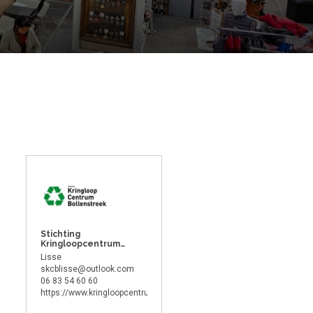
Stichting
Kringloopcentrum
Bollenstreek
Lisse
skcblisse@outlook.com
06 83 54 60 60
https://www.kringloopcentrumbollenstreek.nl/