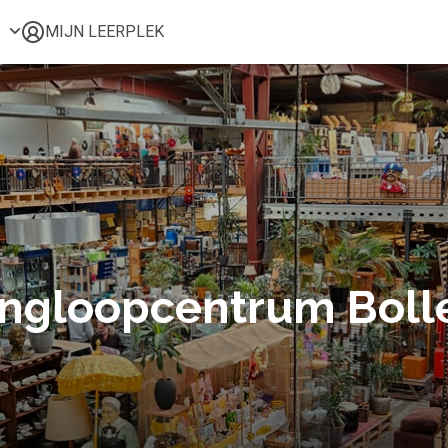
MIJN LEERPLEK
Voor mij
Alle onderwerpen
Populair
Favoriet
Gestart
Afgerond
Certificaten
ringloopcentrum Boll