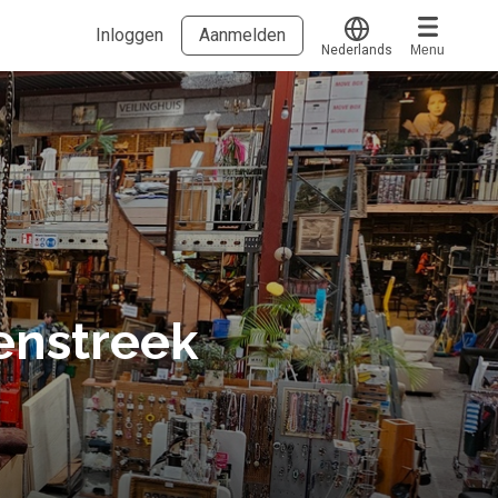
Inloggen
Aanmelden
Nederlands
Menu
Translate
Voucher verzilveren
Account en hulp
Meer
Start met leren
klantenservice@hobp.nl
Blogs
Inloggen
Erkend NRTO lid
Talentbehoud V.S. werving en selectie.
enstreek
Voorwaarden en Privacy
Veelgestelde vragen