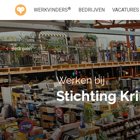
®
WERKVINDERS
BEDRIJVEN
VACATURES
Bedrijven
Werken bij
Stichting K