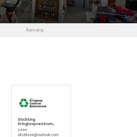
Stichting
Kringloopcentrum
Bollenstreek
Lisse
skcblisse@outlook.com