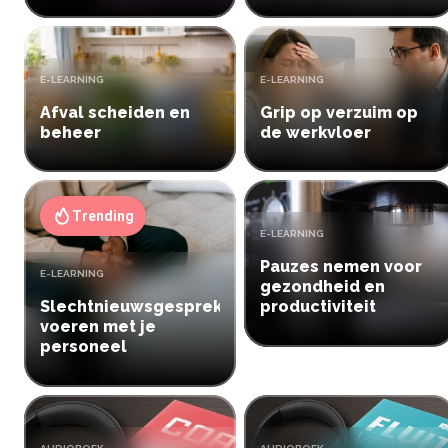
Inloggen
Aanmelden
TYPE:
TYPE:
E-LEARNING
E-LEARNING
Afval scheiden en
Grip op verzuim op
beheer
de werkvloer
Trending
TYPE:
E-LEARNING
Pauzes nemen voor
TYPE:
E-LEARNING
gezondheid en
Slechtnieuwsgesprek
productiviteit
voeren met je
personeel
TYPE:
TYPE: