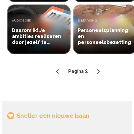
TYPE:
TYPE:
AUDIOBOEK
E-LEARNING
Daarom ik! Je
Personeelsplanning
ambities realiseren
en
door jezelf te
personeelsbezetting
profileren
Pagina 2
Vorige
Volgende
Sneller een nieuwe baan