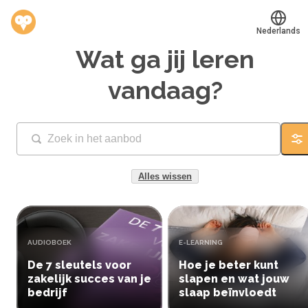
Nederlands
Wat ga jij leren
Translate
®
Werkvinders
vandaag?
Bedrijven
Vacatures
Fi
Mijn leerplek
Alles wissen
Voucher verzilveren
Account en hulp
TYPE:
TYPE:
AUDIOBOEK
E-LEARNING
De 7 sleutels voor
Hoe je beter kunt
Meer
zakelijk succes van je
slapen en wat jouw
bedrijf
slaap beïnvloedt