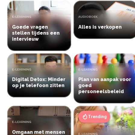
TYPE:
TYPE:
E-LEARNING
AUDIOBOEK
Goede vragen
Alles is verkopen
stellen tijdens een
intervieuw
TYPE:
TYPE:
E-LEARNING
E-LEARNING
Digital Detox: Minder
Plan van aanpak voor
op je telefoon zitten
goed
personeelsbeleid
Trending
TYPE:
E-LEARNING
Omgaan met mensen
TYPE:
E-LEARNING