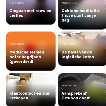
TYPE:
TYPE:
E-LEARNING
AUDIOBOEK
Omgaan met rouw en
Ochtend meditatie:
verlies
frisse start van je
dag
TYPE:
TYPE:
E-LEARNING
E-LEARNING
Medische termen
De basis van de
beter begrijpen
logistieke keten
(gevorderd)
TYPE:
TYPE:
E-LEARNING
AUDIOBOEK
Klantcontact en slim
Aanspreken?
verkopen
Gewoon doen!