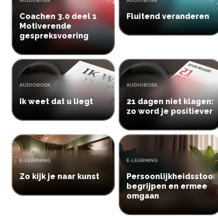
AUDIOBOEK
AUDIOBOEK
Coachen 3.0 deel 1
Fluitend veranderen
Motiverende
gespreksvoering
TYPE:
TYPE:
AUDIOBOEK
AUDIOBOEK
Ik weet dat u liegt
21 dagen niet klagen:
zo word je positiever
TYPE:
TYPE:
E-LEARNING
E-LEARNING
Zo kijk je naar kunst
Persoonlijkheidsstoor
begrijpen en ermee
omgaan