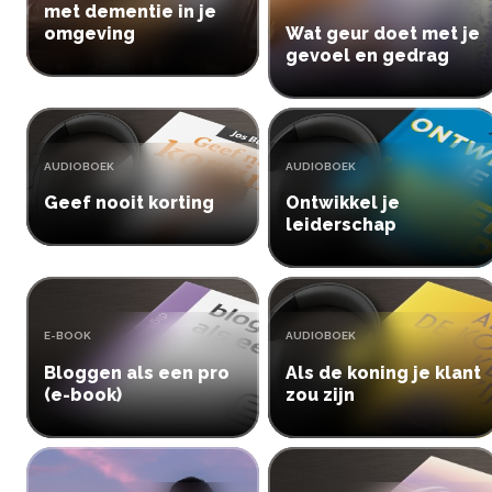
met dementie in je
omgeving
Wat geur doet met je
gevoel en gedrag
TYPE:
TYPE:
AUDIOBOEK
AUDIOBOEK
Geef nooit korting
Ontwikkel je
leiderschap
TYPE:
TYPE:
E-BOOK
AUDIOBOEK
Bloggen als een pro
Als de koning je klant
(e-book)
zou zijn