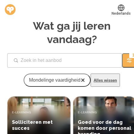
Nederlands
Wat ga jij leren
Translate
®
Werkvinders
vandaag?
Bedrijven
Vacatures
Fi
Mijn leerplek
Mondelinge vaardigheid
Alles wissen
Voucher verzilveren
Account en hulp
TYPE:
TYPE:
E-LEARNING
E-LEARNING
Meer
Solliciteren met
Goed voor de dag
succes
komen door personal