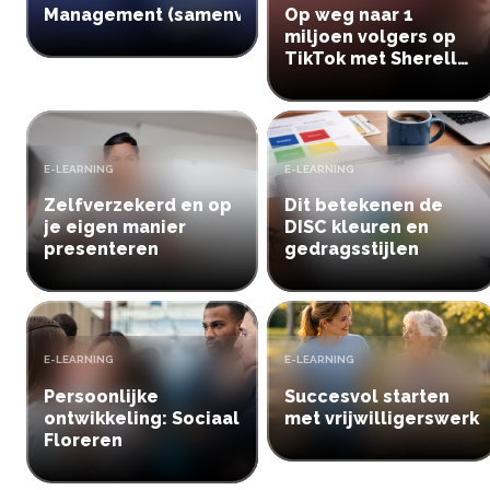
Management (samenvatting)
Op weg naar 1
miljoen volgers op
TikTok met Sherell
Martini
TYPE:
TYPE:
E-LEARNING
E-LEARNING
Zelfverzekerd en op
Dit betekenen de
je eigen manier
DISC kleuren en
presenteren
gedragsstijlen
TYPE:
TYPE:
E-LEARNING
E-LEARNING
Persoonlijke
Succesvol starten
ontwikkeling: Sociaal
met vrijwilligerswerk
Floreren