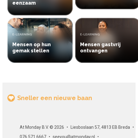
eenzaam
TYPE:
TYPE:
E-LEARNING
E-LEARNING
Mensen op hun
Mensen gastvrij
gemak stellen
ontvangen
Sneller een nieuwe baan
At Monday B.V. © 2026
Liesboslaan 57, 4813 EB Breda
076 571 6667
seeyou@atmonday.nl