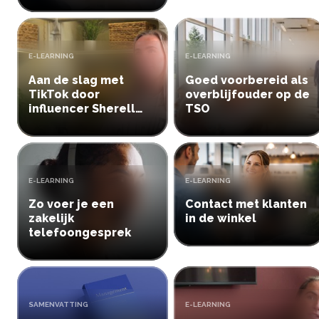
bedoelt zonder
woorden
TYPE:
TYPE:
E-LEARNING
E-LEARNING
Aan de slag met
Goed voorbereid als
TikTok door
overblijfouder op de
influencer Sherell
TSO
Martini
TYPE:
TYPE:
E-LEARNING
E-LEARNING
Zo voer je een
Contact met klanten
zakelijk
in de winkel
telefoongesprek
TYPE:
TYPE:
SAMENVATTING
E-LEARNING