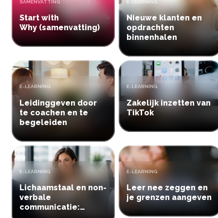
TYPE:
TYPE:
SAMENVATTING
E-LEARNING
Start with
Nieuwe klanten en
Why (samenvatting)
opdrachten
binnenhalen
TYPE:
TYPE:
E-LEARNING
E-LEARNING
Leidinggeven door
Zakelijk inzetten van
te coachen en te
TikTok
begeleiden
TYPE:
TYPE:
E-LEARNING
E-LEARNING
Lichaamstaal en non-
Leer nee zeggen en
verbale
je grenzen aangeven
communicatie:
begrijp wat iemand