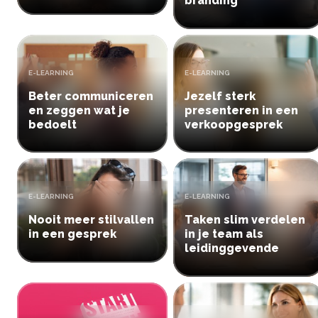
branding
Inloggen
Aanmelden
TYPE:
TYPE:
E-LEARNING
E-LEARNING
Beter communiceren
Jezelf sterk
en zeggen wat je
presenteren in een
bedoelt
verkoopgesprek
TYPE:
TYPE:
E-LEARNING
E-LEARNING
Nooit meer stilvallen
Taken slim verdelen
in een gesprek
in je team als
leidinggevende