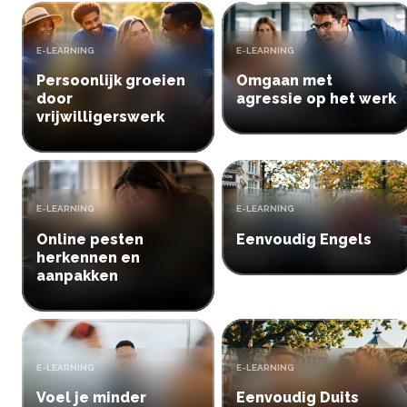
TYPE:
TYPE:
E-LEARNING
E-LEARNING
Persoonlijk groeien
Omgaan met
door
agressie op het werk
vrijwilligerswerk
TYPE:
TYPE:
E-LEARNING
E-LEARNING
Online pesten
Eenvoudig Engels
herkennen en
aanpakken
TYPE:
TYPE:
E-LEARNING
E-LEARNING
Voel je minder
Eenvoudig Duits