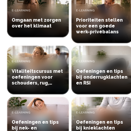
TYPE:
TYPE:
E-LEARNING
E-LEARNING
Omgaan met zorgen
Prioriteiten stellen
over het klimaat
voor een goede
werk-privébalans
TYPE:
TYPE:
E-LEARNING
E-LEARNING
Vitaliteitscursus met
Oefeningen en tips
oefeningen voor
bij onderrugklachten
schouders, rug,
en RSI
knieën en polsen
TYPE:
TYPE:
E-LEARNING
E-LEARNING
Oefeningen en tips
Oefeningen en tips
bij nek- en
bij knieklachten