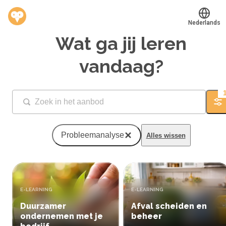
Nederlands
Wat ga jij leren
Translate
®
Werkvinders
vandaag?
Bedrijven
Vacatures
Fi
Mijn leerplek
Probleemanalyse
Alles wissen
Voucher verzilveren
Account en hulp
TYPE:
TYPE:
E-LEARNING
E-LEARNING
Meer
Duurzamer
Afval scheiden en
ondernemen met je
beheer