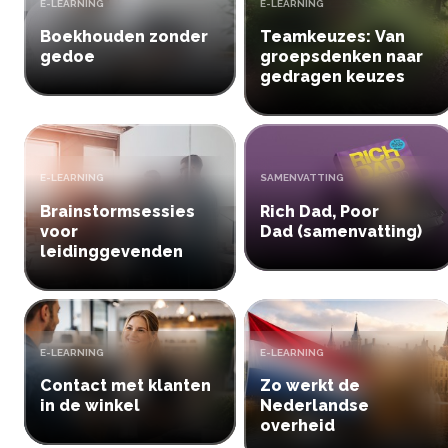
TYPE:
TYPE:
E-LEARNING
E-LEARNING
Boekhouden zonder
Teamkeuzes: Van
gedoe
groepsdenken naar
gedragen keuzes
TYPE:
TYPE:
E-LEARNING
SAMENVATTING
Brainstormsessies
Rich Dad, Poor
voor
Dad (samenvatting)
leidinggevenden
TYPE:
TYPE:
E-LEARNING
E-LEARNING
Contact met klanten
Zo werkt de
in de winkel
Nederlandse
overheid