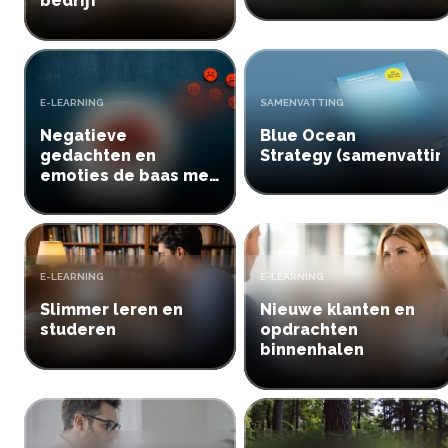
bedrijf
Inloggen
Aanmelden
TYPE:
TYPE:
E-LEARNING
SAMENVATTING
Negatieve
Blue Ocean
gedachten en
Strategy (samenvattin
emoties de baas met
RET
TYPE:
TYPE:
E-LEARNING
E-LEARNING
Slimmer leren en
Nieuwe klanten en
studeren
opdrachten
binnenhalen