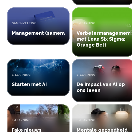
TYPE:
TYPE:
SAMENVATTING
E-LEARNING
Management (samenvatting)
Verbetermanagement
met Lean Six Sigma:
Orange Belt
TYPE:
TYPE:
E-LEARNING
E-LEARNING
Starten met AI
De impact van AI op
ons leven
TYPE:
TYPE:
E-LEARNING
E-LEARNING
Fake nieuws
Mentale gezondheid