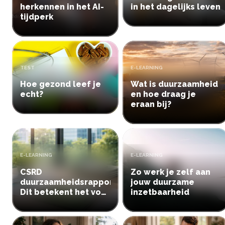
herkennen in het AI-
in het dagelijks leven
tijdperk
TYPE:
TYPE:
TEST
E-LEARNING
Hoe gezond leef je
Wat is duurzaamheid
echt?
en hoe draag je
eraan bij?
TYPE:
TYPE:
E-LEARNING
E-LEARNING
CSRD
Zo werk je zelf aan
duurzaamheidsrapportage:
jouw duurzame
Dit betekent het voor
inzetbaarheid
jouw organisatie