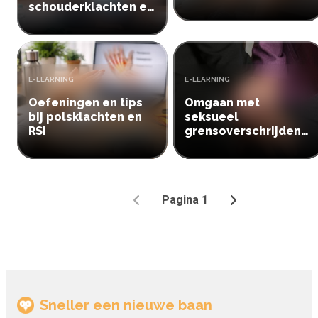
schouderklachten en
RSI
TYPE:
TYPE:
E-LEARNING
E-LEARNING
Oefeningen en tips
Omgaan met
bij polsklachten en
seksueel
RSI
grensoverschrijdend
gedrag op het werk
Pagina 1
Vorige
Volgende
Sneller een nieuwe baan