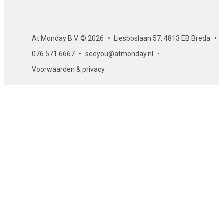
At Monday B.V. © 2026
Liesboslaan 57, 4813 EB Breda
076 571 6667
seeyou@atmonday.nl
Voorwaarden & privacy